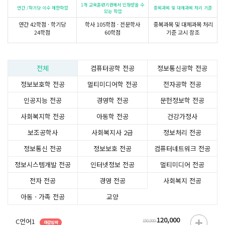
1개 교육훈련기관에서 인정받을 수
연간 /학기당 이수 제한학점
중복과목 및 대체과목 처리 기준
있는 학점
연간
42학점
· 학기당
학사
105학점
· 전문학사
중복과목 및 대체과목 처리
24학점
60학점
기준 고시
참조
전체
컴퓨터공학 전공
정보통신공학 전공
정보보호학 전공
멀티미디어학 전공
전자공학 전공
인공지능 전공
경영학 전공
문헌정보학 전공
사회복지학 전공
아동학 전공
건강가정사
보조공학사
사회복지사 2급
정보처리 전공
정보통신 전공
정보보호 전공
컴퓨터네트워크 전공
정보시스템개발 전공
인터넷정보 전공
멀티미디어 전공
전자 전공
경영 전공
사회복지 전공
아동ㆍ가족 전공
교양
120,000
C언어1
150,000
마감임박