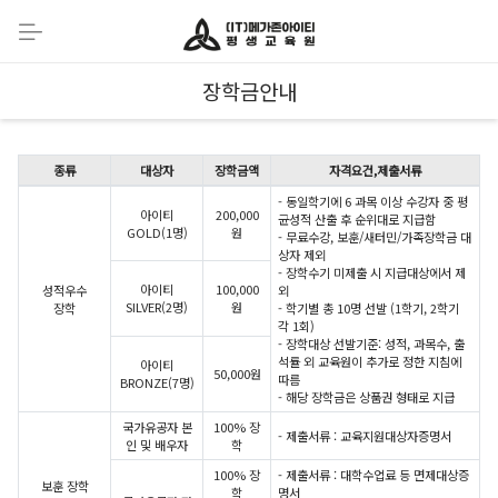
장학금안내
종류
대상자
장학금액
자격요건,제출서류
- 동일학기에 6 과목 이상 수강자 중 평
아이티
200,000
균성적 산출 후 순위대로 지급함
GOLD(1명)
원
- 무료수강, 보훈/새터민/가족장학금 대
상자 제외
- 장학수기 미제출 시 지급대상에서 제
아이티
100,000
성적우수
외
SILVER(2명)
원
장학
- 학기별 총 10명 선발 (1학기, 2학기
각 1회)
- 장학대상 선발기준: 성적, 과목수, 출
석률 외 교육원이 추가로 정한 지침에
아이티
50,000원
따름
BRONZE(7명)
- 해당 장학금은 상품권 형태로 지급
국가유공자 본
100% 장
- 제출서류 : 교육지원대상자증명서
인 및 배우자
학
100% 장
- 제출서류 : 대학수업료 등 면제대상증
보훈 장학
학
명서