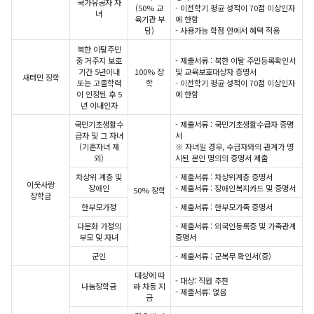
국가유공자 자
(50% 교
- 이전학기 평균 성적이 70점 이상인자
녀
육기관 부
에 한함
담)
- 사용가능 학점 안에서 혜택 적용
북한 이탈주민
중 거주지 보호
- 제출서류 : 북한 이탈 주민등록확인서
기간 5년이내
100% 장
및 교육보호대상자 증명서
새터민 장학
또는 고졸학력
학
- 이전학기 평균 성적이 70점 이상인자
이 인정된 후 5
에 한함
년 이내인자
국민기초생활수
- 제출서류 : 국민기초생활수급자 증명
급자 및 그 자녀
서
(기혼자녀 제
※ 자녀일 경우, 수급자와의 관계가 명
외)
시된 본인 명의의 증명서 제출
차상위 계층 및
- 제출서류 : 차상위계층 증명서
이웃사랑
장애인
- 제출서류 : 장애인복지카드 및 증명서
50% 장학
장학금
한부모가정
- 제출서류 : 한부모가족 증명서
다문화 가정의
- 제출서류 : 외국인등록증 및 가족관계
부모 및 자녀
증명서
군인
- 제출서류 : 군복무 확인서(증)
대상에 따
- 대상: 직원 추천
나눔장학금
라 차등 지
- 제출서류: 없음
금