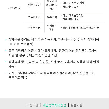
경우에 따
- 대상: 이벤트 당첨자
행운장학금
라 차등 지
- 제출서류: 없음
면학 장학금
급인
- 대상: 메가존임직원
가족장학금
80%장학
- 제출서류: 없음
수강료선
특별장학금
- 원장이 필요하다고 요구하는 서류
할인
장학금은 수강료 정가 기준 적용되며, 제출서류 사전 접수시 장학적용
(※ 사후 적용불가)
모든 장학금은 이중 수혜가 불가하며, 두 가지 이상 장학금이 동시에
해당 할 경우 상위금액 장학금만 지급
장학금의 종류, 금일 및 할인율, 조건 등은 교육원의 정책에 따라 변경
가능
이벤트 행사와 장학제도의 중복적용은 불가하며, 상위 할인율 또는
금액으로 적용
|
|
이용약관
개인정보처리방침
환불기준