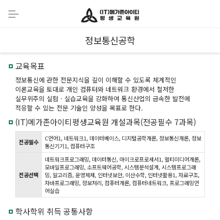
정보통신공학
교육목표
정보통신에 관한 전문지식을 깊이 이해할 수 있도록 체계적인
이론교육을 토대로 개인 컴퓨터와 네트워크 환경에서 철저한
실무위주의 실험 · 실습교육을 강화하여 통신산업의 급속한 발전에
적응할 수 있는 전문 기술인 양성을 목표로 한다.
(IT)메가존아이티평생교육원 개설과목(전공필수 7과목)
C언어1, 네트워크1, 데이터베이스, 디지털공학개론, 정보통신개론, 정보
전공필수
통신기기1, 컴퓨터구조
네트워크프로그래밍, 데이터통신, 마이크로프로세서1, 멀티미디어개론,
모바일프로그래밍, 소프트웨어공학, 시스템분석설계, 시스템프로그래
전공선택
밍, 알고리즘, 운영체제, 인터넷보안, 이산수학, 인터넷활용1, 자료구조,
자바프로그래밍, 정보처리, 컴퓨터개론, 컴퓨터네트워크, 프로그래밍언
어실습
학사학위 취득 공통사항