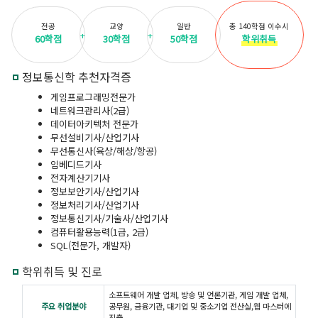
전공
교양
일반
총 140학점 이수시
60학점
30학점
50학점
학위취득
정보통신학 추천자격증
게임프로그래밍전문가
네트워크관리사(2급)
데이터아키텍처 전문가
무선설비기사/산업기사
무선통신사(육상/해상/항공)
임베디드기사
전자계산기기사
정보보안기사/산업기사
정보처리기사/산업기사
정보통신기사/기술사/산업기사
컴퓨터활용능력(1급, 2급)
SQL(전문가, 개발자)
학위취득 및 진로
소프트웨어 개발 업체, 방송 및 언론기관, 게임 개발 업체,
주요 취업분야
공무원, 금융기관, 대기업 및 중소기업 전산실,웹 마스터에
진출