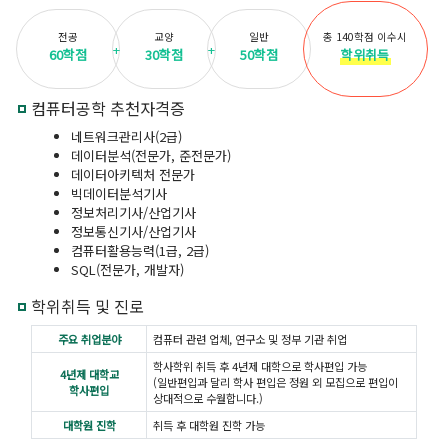
전공
교양
일반
총 140학점 이수시
60학점
30학점
50학점
학위취득
컴퓨터공학 추천자격증
네트워크관리사(2급)
데이터분석(전문가, 준전문가)
데이터아키텍처 전문가
빅데이터분석기사
정보처리기사/산업기사
정보통신기사/산업기사
컴퓨터활용능력(1급, 2급)
SQL(전문가, 개발자)
학위취득 및 진로
주요 취업분야
컴퓨터 관련 업체, 연구소 및 정부 기관 취업
학사학위 취득 후 4년제 대학으로 학사편입 가능
4년제 대학교
(일반편입과 달리 학사 편입은 정원 외 모집으로 편입이
학사편입
상대적으로 수월합니다.)
대학원 진학
취득 후 대학원 진학 가능