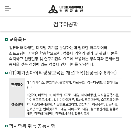
컴퓨터공학
교육목표
컴퓨터와 다양한 디지털 기기를 운용하는데 필요한 하드웨어와
소프트웨어 기술을 학습함으로써, 컴퓨터 기술의 원리 및 관련 이론을
숙지하고 산업현장 및 연구기관의 요구에 부응하는 창의력과 문제해결
능력을 갖춘 경쟁력 있는 컴퓨터 엔지니어를 양성한다.
(IT)메가존아이티평생교육원 개설과목(전공필수 6과목)
데이터베이스, 알고리즘, 운영체제, 자료구조 , 컴퓨터구조, 컴퓨터네트
전공필수
워크
C언어1, 네트워크1, 네트워크프로그래밍, 데이터통신, 디지털공학개론,
마이크로프로세서1, 멀티미디어개론, 모바일프로그래밍, 소프트웨어공
전공선택
학, 시스템분석설계, 시스템프로그래밍, 영상처리, 이산수학, 인공지능,
인터넷보안, 인터넷프로그래밍, 자바프로그래밍, 정보통신개론, 컴퓨터
개론, 컴퓨터그래픽1, 컴퓨터시스템, 확률및통계
학사학위 취득 공통사항